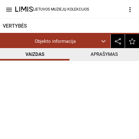
menu
more_vert
LIETUVOS MUZIEJŲ KOLEKCIJOS
VERTYBĖS
Objekto informacija
VAIZDAS
APRAŠYMAS