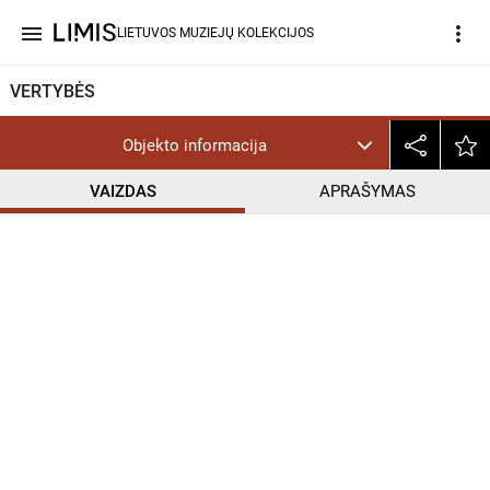
menu
more_vert
LIETUVOS MUZIEJŲ KOLEKCIJOS
VERTYBĖS
Objekto informacija
VAIZDAS
APRAŠYMAS