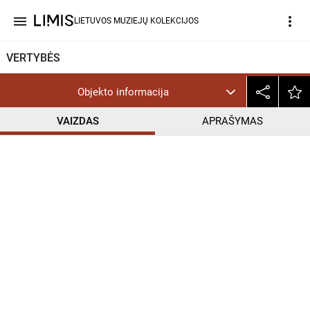
menu
more_vert
LIETUVOS MUZIEJŲ KOLEKCIJOS
VERTYBĖS
Objekto informacija
VAIZDAS
APRAŠYMAS