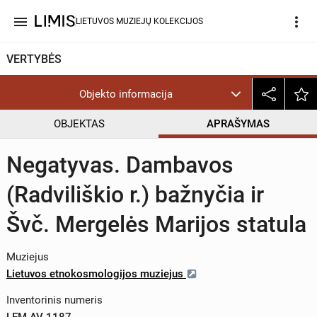
menu
more_vert
LIETUVOS MUZIEJŲ KOLEKCIJOS
VERTYBĖS
Objekto informacija
OBJEKTAS
APRAŠYMAS
Negatyvas. Dambavos
(Radviliškio r.) bažnyčia ir
Švč. Mergelės Marijos statula
Muziejus
Lietuvos etnokosmologijos muziejus
Inventorinis numeris
LEM AV 1187