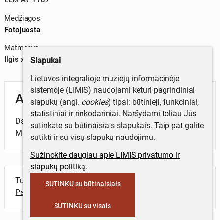
Medžiagos
Fotojuosta
Matmenys
Ilgis x plotis – 2,5x3,5 cm
Slapukai
Lietuvos integralioje muziejų informacinėje
sistemoje (LIMIS) naudojami keturi pagrindiniai
Aprašymas
slapukų (angl.
cookies
) tipai: būtinieji, funkciniai,
statistiniai ir rinkodariniai. Naršydami toliau Jūs
Dambavos Dievo Apvaizdos bažnyčia ir Švč. Mergelės
sutinkate su būtinaisiais slapukais. Taip pat galite
Marijos statula (Radviliškio r.). 1999 m.
sutikti ir su visų slapukų naudojimu.
Sužinokite daugiau apie LIMIS privatumo ir
slapukų politiką.
Turite daugiau informacijos apie objektą?
SUTINKU su būtinaisiais
Parašykite mums!
SUTINKU su visais