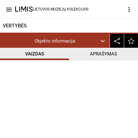
menu
more_vert
LIETUVOS MUZIEJŲ KOLEKCIJOS
VERTYBĖS
Objekto informacija
VAIZDAS
APRAŠYMAS