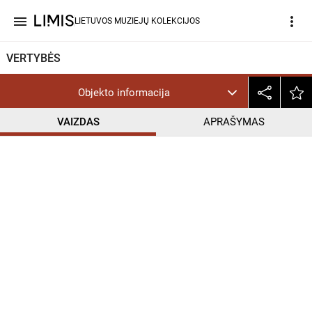
menu
more_vert
LIETUVOS MUZIEJŲ KOLEKCIJOS
VERTYBĖS
Objekto informacija
VAIZDAS
APRAŠYMAS