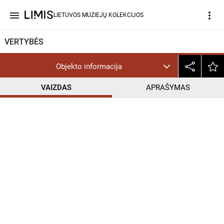
menu
more_vert
LIETUVOS MUZIEJŲ KOLEKCIJOS
VERTYBĖS
Objekto informacija
VAIZDAS
APRAŠYMAS