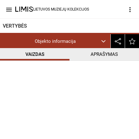
menu
more_vert
LIETUVOS MUZIEJŲ KOLEKCIJOS
VERTYBĖS
Objekto informacija
VAIZDAS
APRAŠYMAS