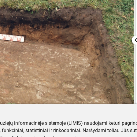
muziejų informacinėje sistemoje (LIMIS) naudojami keturi pagrind
ji, funkciniai, statistiniai ir rinkodariniai. Naršydami toliau Jūs s