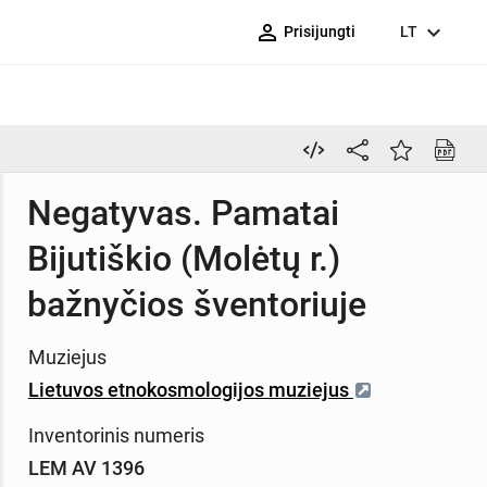
person_outline
expand_more
Prisijungti
LT
Negatyvas. Pamatai
Bijutiškio (Molėtų r.)
bažnyčios šventoriuje
Muziejus
Lietuvos etnokosmologijos muziejus
Inventorinis numeris
LEM AV 1396