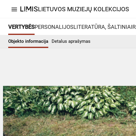
LIETUVOS MUZIEJŲ KOLEKCIJOS
menu
VERTYBĖS
PERSONALIJOS
LITERATŪRA, ŠALTINIAI
R
Objekto informacija
Detalus aprašymas