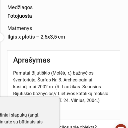
Medžiagos
Fotojuosta
Matmenys
Ilgis x plotis – 2,5x3,5 cm
Aprašymas
Pamatai Bijutiškio (Molėtų r.) bažnyčios
šventoriuje. Šurfas Nr. 3. Archeologiniai
kasinėjimai 2002 m. (R. Laužikas. Senosios
Bijutiškio bažnyčios// Lietuvos katalikų mokslo
akademijos metraštis. T. 24. Vilnius, 2004.)
iniai slapukų (angl.
utinkate su būtinaisiais
Turite daugiau informacijos apie objektą?