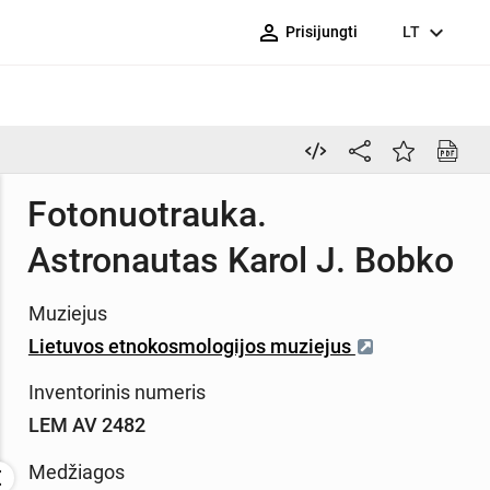
person_outline
expand_more
Prisijungti
LT
Fotonuotrauka.
Astronautas Karol J. Bobko
Muziejus
Lietuvos etnokosmologijos muziejus
Inventorinis numeris
LEM AV 2482
Medžiagos