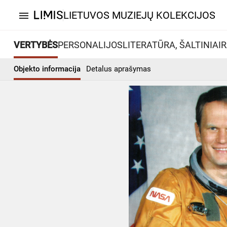
LIETUVOS MUZIEJŲ KOLEKCIJOS
menu
VERTYBĖS
PERSONALIJOS
LITERATŪRA, ŠALTINIAI
R
Objekto informacija
Detalus aprašymas