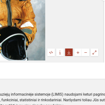
muziejų informacinėje sistemoje (LIMIS) naudojami keturi pagrind
ji, funkciniai, statistiniai ir rinkodariniai. Naršydami toliau Jūs s