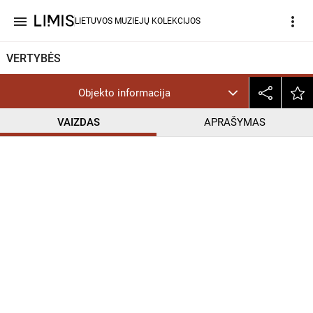
menu
more_vert
LIETUVOS MUZIEJŲ KOLEKCIJOS
VERTYBĖS
Objekto informacija
VAIZDAS
APRAŠYMAS