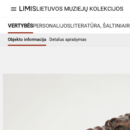
LIETUVOS MUZIEJŲ KOLEKCIJOS
menu
VERTYBĖS
PERSONALIJOS
LITERATŪRA, ŠALTINIAI
R
Objekto informacija
Detalus aprašymas