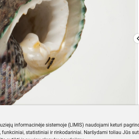
muziejų informacinėje sistemoje (LIMIS) naudojami keturi pagrind
ji, funkciniai, statistiniai ir rinkodariniai. Naršydami toliau Jūs s