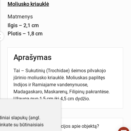
Moliusko kriauklė
Matmenys
Ilgis – 2,1 cm
Plotis – 1,8 cm
Aprašymas
Tai – Sukutinių (Trochidae) šeimos pilvakojo
jūrinio moliusko kriauklė. Moliuskas paplitęs
Indijos ir Ramiajame vandenynuose,
Madagaskaro, Maskarenų, Filipinų pakrantėse.
Užauga nuo 1,5 cm iki 4,5 cm dydžio.
iniai slapukų (angl.
utinkate su būtinaisiais
Turite daugiau informacijos apie objektą?