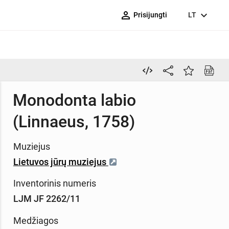
person_outline
expand_more
Prisijungti
LT
Monodonta labio
(Linnaeus, 1758)
Muziejus
Lietuvos jūrų muziejus
Inventorinis numeris
LJM JF 2262/11
Medžiagos