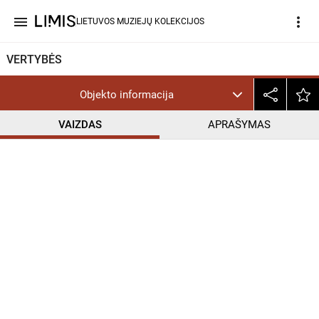
menu
more_vert
LIETUVOS MUZIEJŲ KOLEKCIJOS
VERTYBĖS
Objekto informacija
VAIZDAS
APRAŠYMAS