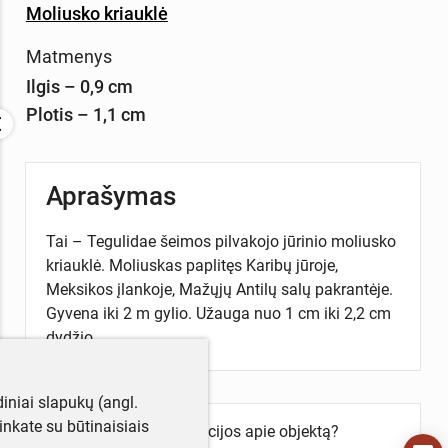
Moliusko kriauklė
Matmenys
Ilgis – 0,9 cm
Plotis – 1,1 cm
Aprašymas
Tai – Tegulidae šeimos pilvakojo jūrinio moliusko
kriauklė. Moliuskas paplitęs Karibų jūroje,
Meksikos įlankoje, Mažųjų Antilų salų pakrantėje.
Gyvena iki 2 m gylio. Užauga nuo 1 cm iki 2,2 cm
dydžio.
iniai slapukų (angl.
utinkate su būtinaisiais
Turite daugiau informacijos apie objektą?