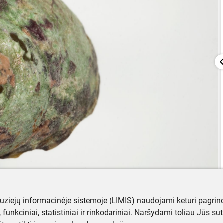
muziejų informacinėje sistemoje (LIMIS) naudojami keturi pagrind
ji, funkciniai, statistiniai ir rinkodariniai. Naršydami toliau Jūs s