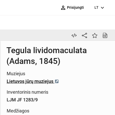
person_outline
expand_more
Prisijungti
LT
Tegula lividomaculata
(Adams, 1845)
Muziejus
Lietuvos jūrų muziejus
Inventorinis numeris
LJM JF 1283/9
Medžiagos