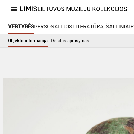
LIETUVOS MUZIEJŲ KOLEKCIJOS
menu
VERTYBĖS
PERSONALIJOS
LITERATŪRA, ŠALTINIAI
R
Objekto informacija
Detalus aprašymas