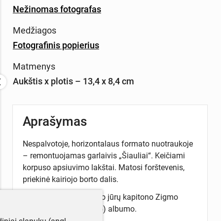
Nežinomas fotografas
Medžiagos
Fotografinis popierius
Matmenys
Aukštis x plotis – 13,4 x 8,4 cm
Aprašymas
Nespalvotoje, horizontalaus formato nuotraukoje
– remontuojamas garlaivis „Šiauliai“. Keičiami
korpuso apsiuvimo lakštai. Matosi forštevenis,
priekinė kairiojo borto dalis.
Nuotrauka iš asmeninio jūrų kapitono Zigmo
Domeikos (1905–1965) albumo.