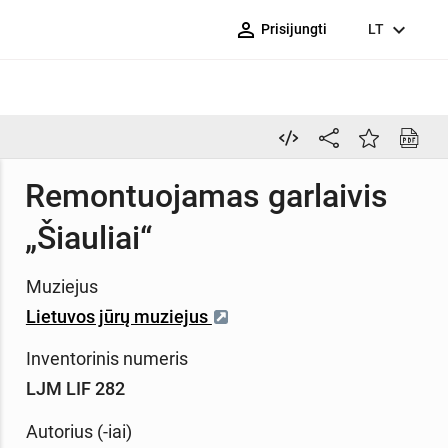
person_outline
expand_more
Prisijungti
LT
Remontuojamas garlaivis
„Šiauliai“
Muziejus
Lietuvos jūrų muziejus
Inventorinis numeris
LJM LIF 282
Autorius (-iai)