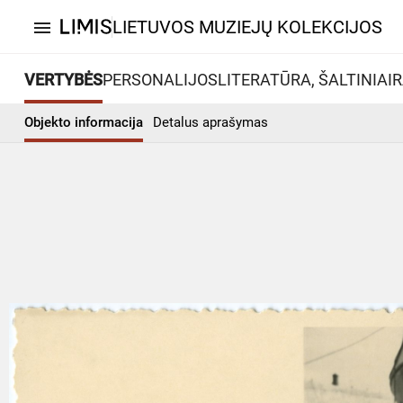
LIETUVOS MUZIEJŲ KOLEKCIJOS
menu
VERTYBĖS
PERSONALIJOS
LITERATŪRA, ŠALTINIAI
R
Objekto informacija
Detalus aprašymas