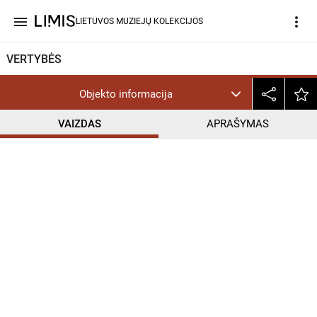
menu
more_vert
LIETUVOS MUZIEJŲ KOLEKCIJOS
VERTYBĖS
Objekto informacija
VAIZDAS
APRAŠYMAS