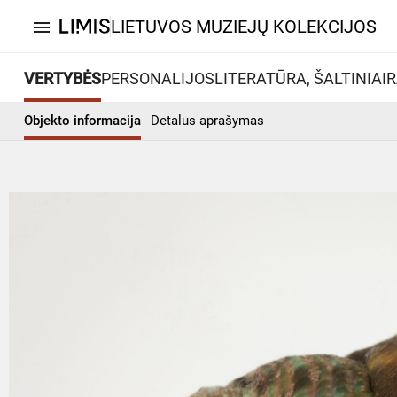
LIETUVOS MUZIEJŲ KOLEKCIJOS
menu
VERTYBĖS
PERSONALIJOS
LITERATŪRA, ŠALTINIAI
R
Objekto informacija
Detalus aprašymas