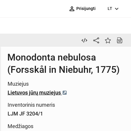
person_outline
expand_more
Prisijungti
LT
Monodonta nebulosa
(Forsskål in Niebuhr, 1775)
Muziejus
Lietuvos jūrų muziejus
Inventorinis numeris
LJM JF 3204/1
Medžiagos