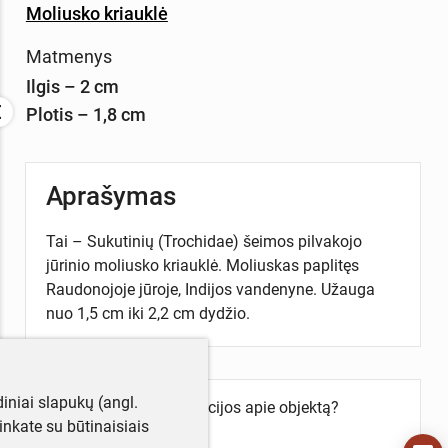
Moliusko kriauklė
Matmenys
Ilgis – 2 cm
Plotis – 1,8 cm
Aprašymas
Tai – Sukutinių (Trochidae) šeimos pilvakojo
jūrinio moliusko kriauklė. Moliuskas paplitęs
Raudonojoje jūroje, Indijos vandenyne. Užauga
nuo 1,5 cm iki 2,2 cm dydžio.
iniai slapukų (angl.
Turite daugiau informacijos apie objektą?
utinkate su būtinaisiais
Parašykite mums!