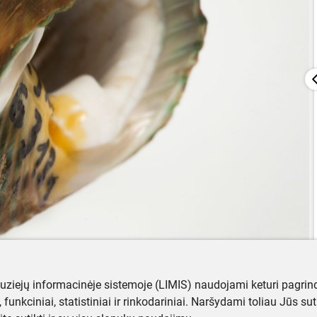
muziejų informacinėje sistemoje (LIMIS) naudojami keturi pagrind
ji, funkciniai, statistiniai ir rinkodariniai. Naršydami toliau Jūs s