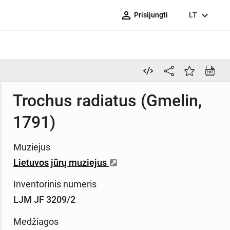
person_outline
expand_more
Prisijungti
LT
Trochus radiatus (Gmelin,
1791)
Muziejus
Lietuvos jūrų muziejus
Inventorinis numeris
LJM JF 3209/2
Medžiagos