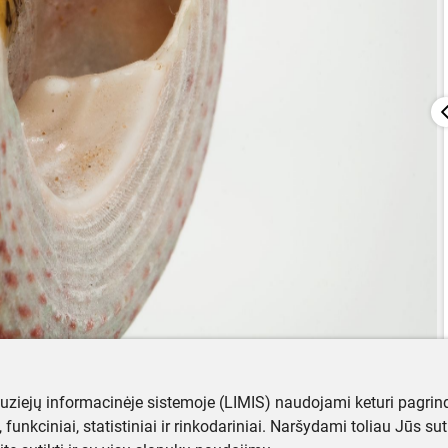
muziejų informacinėje sistemoje (LIMIS) naudojami keturi pagrind
ji, funkciniai, statistiniai ir rinkodariniai. Naršydami toliau Jūs s