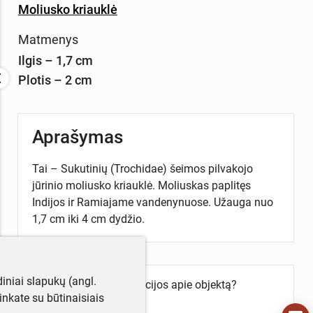
Moliusko kriauklė
Matmenys
Ilgis – 1,7 cm
Plotis – 2 cm
Aprašymas
Tai – Sukutinių (Trochidae) šeimos pilvakojo
jūrinio moliusko kriauklė. Moliuskas paplitęs
Indijos ir Ramiajame vandenynuose. Užauga nuo
1,7 cm iki 4 cm dydžio.
iniai slapukų (angl.
Turite daugiau informacijos apie objektą?
utinkate su būtinaisiais
Parašykite mums!