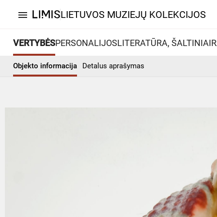
LIETUVOS MUZIEJŲ KOLEKCIJOS
menu
VERTYBĖS
PERSONALIJOS
LITERATŪRA, ŠALTINIAI
R
Objekto informacija
Detalus aprašymas