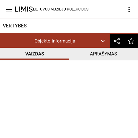
menu
more_vert
LIETUVOS MUZIEJŲ KOLEKCIJOS
VERTYBĖS
Objekto informacija
VAIZDAS
APRAŠYMAS