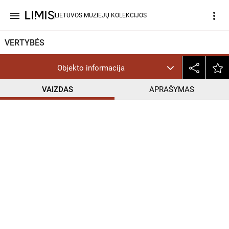
menu
more_vert
LIETUVOS MUZIEJŲ KOLEKCIJOS
VERTYBĖS
Objekto informacija
VAIZDAS
APRAŠYMAS