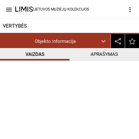
menu
more_vert
LIETUVOS MUZIEJŲ KOLEKCIJOS
VERTYBĖS
Objekto informacija
VAIZDAS
APRAŠYMAS