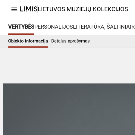
LIETUVOS MUZIEJŲ KOLEKCIJOS
menu
VERTYBĖS
PERSONALIJOS
LITERATŪRA, ŠALTINIAI
R
Objekto informacija
Detalus aprašymas