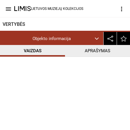
menu
more_vert
LIETUVOS MUZIEJŲ KOLEKCIJOS
VERTYBĖS
Objekto informacija
VAIZDAS
APRAŠYMAS