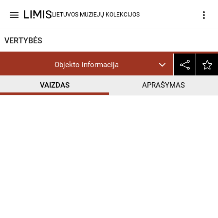
menu
more_vert
LIETUVOS MUZIEJŲ KOLEKCIJOS
VERTYBĖS
Objekto informacija
VAIZDAS
APRAŠYMAS