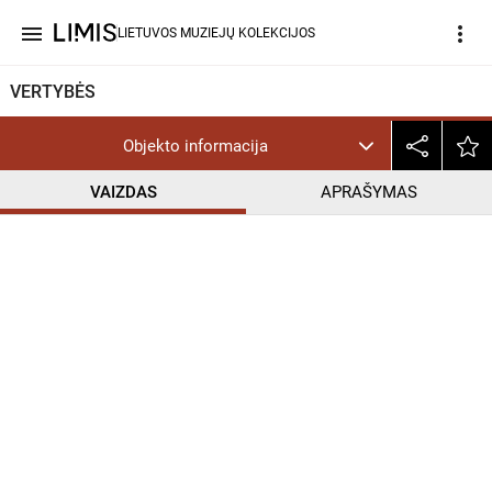
menu
more_vert
LIETUVOS MUZIEJŲ KOLEKCIJOS
VERTYBĖS
Objekto informacija
VAIZDAS
APRAŠYMAS