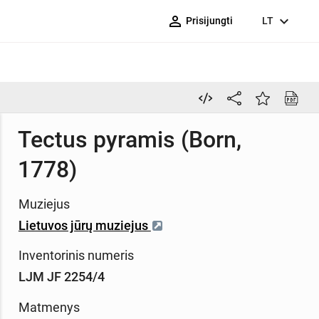
person_outline
expand_more
Prisijungti
LT
Tectus pyramis (Born,
1778)
Muziejus
Lietuvos jūrų muziejus
Inventorinis numeris
LJM JF 2254/4
Matmenys