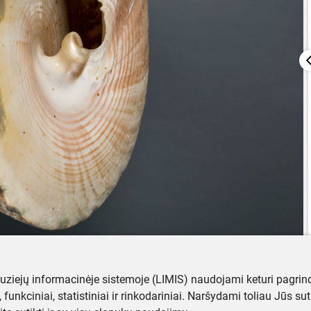
muziejų informacinėje sistemoje (LIMIS) naudojami keturi pagrind
ji, funkciniai, statistiniai ir rinkodariniai. Naršydami toliau Jūs s