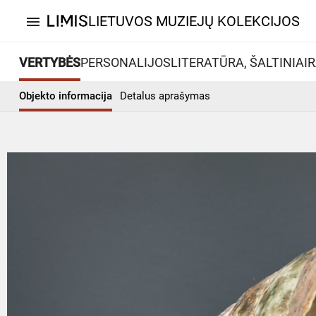
LIETUVOS MUZIEJŲ KOLEKCIJOS
menu
VERTYBĖS
PERSONALIJOS
LITERATŪRA, ŠALTINIAI
R
Objekto informacija
Detalus aprašymas