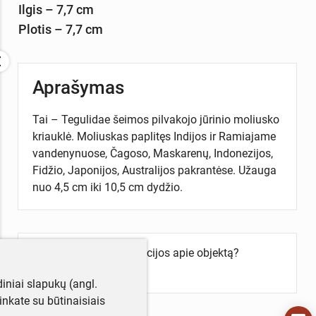
Ilgis – 7,7 cm
Plotis – 7,7 cm
Aprašymas
Tai – Tegulidae šeimos pilvakojo jūrinio moliusko
kriauklė. Moliuskas paplitęs Indijos ir Ramiajame
vandenynuose, Čagoso, Maskarenų, Indonezijos,
Fidžio, Japonijos, Australijos pakrantėse. Užauga
nuo 4,5 cm iki 10,5 cm dydžio.
Turite daugiau informacijos apie objektą?
Parašykite mums!
iniai slapukų (angl.
utinkate su būtinaisiais