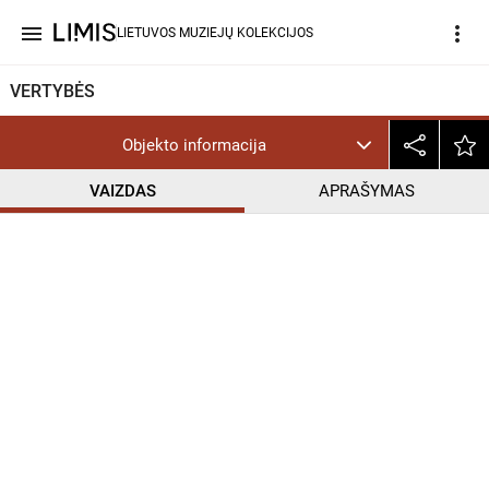
menu
more_vert
LIETUVOS MUZIEJŲ KOLEKCIJOS
VERTYBĖS
Objekto informacija
VAIZDAS
APRAŠYMAS