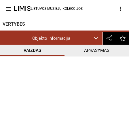
menu
more_vert
LIETUVOS MUZIEJŲ KOLEKCIJOS
VERTYBĖS
Objekto informacija
VAIZDAS
APRAŠYMAS