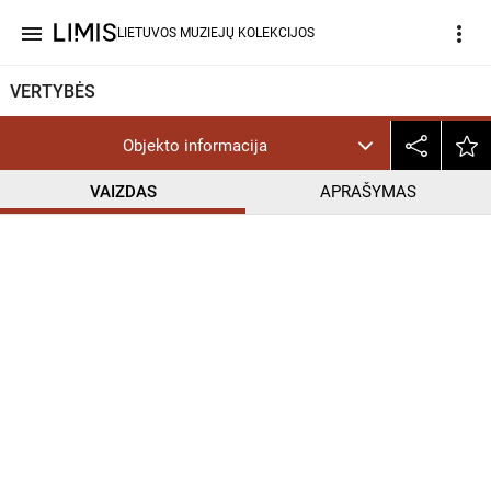
menu
more_vert
LIETUVOS MUZIEJŲ KOLEKCIJOS
VERTYBĖS
Objekto informacija
VAIZDAS
APRAŠYMAS