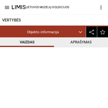
menu
more_vert
LIETUVOS MUZIEJŲ KOLEKCIJOS
VERTYBĖS
Objekto informacija
VAIZDAS
APRAŠYMAS