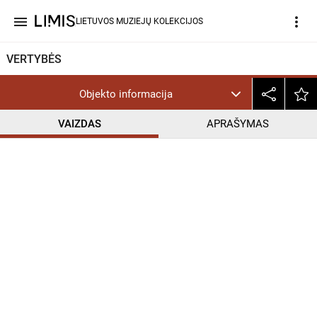
menu
more_vert
LIETUVOS MUZIEJŲ KOLEKCIJOS
VERTYBĖS
Objekto informacija
VAIZDAS
APRAŠYMAS