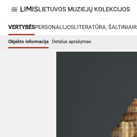
LIETUVOS MUZIEJŲ KOLEKCIJOS
menu
VERTYBĖS
PERSONALIJOS
LITERATŪRA, ŠALTINIAI
R
Objekto informacija
Detalus aprašymas