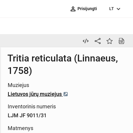
person_outline
expand_more
Prisijungti
LT
Tritia reticulata (Linnaeus,
1758)
Muziejus
Lietuvos jūrų muziejus
Inventorinis numeris
LJM JF 9011/31
Matmenys