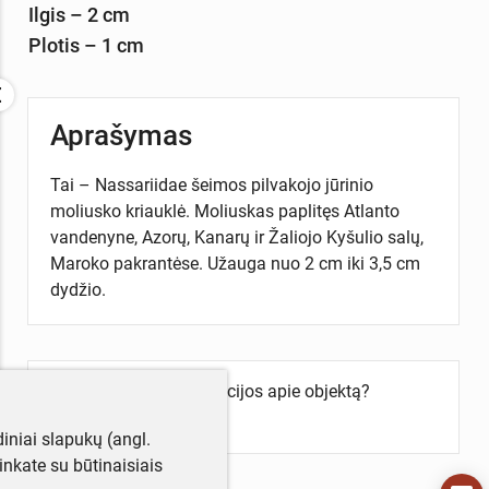
Ilgis – 2 cm
Plotis – 1 cm
Aprašymas
Tai – Nassariidae šeimos pilvakojo jūrinio
moliusko kriauklė. Moliuskas paplitęs Atlanto
vandenyne, Azorų, Kanarų ir Žaliojo Kyšulio salų,
Maroko pakrantėse. Užauga nuo 2 cm iki 3,5 cm
dydžio.
Turite daugiau informacijos apie objektą?
Parašykite mums!
iniai slapukų (angl.
utinkate su būtinaisiais