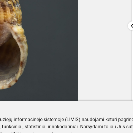
muziejų informacinėje sistemoje (LIMIS) naudojami keturi pagrind
ji, funkciniai, statistiniai ir rinkodariniai. Naršydami toliau Jūs s