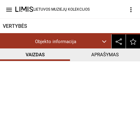
menu
more_vert
LIETUVOS MUZIEJŲ KOLEKCIJOS
VERTYBĖS
Objekto informacija
VAIZDAS
APRAŠYMAS