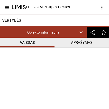
menu
more_vert
LIETUVOS MUZIEJŲ KOLEKCIJOS
VERTYBĖS
Objekto informacija
VAIZDAS
APRAŠYMAS