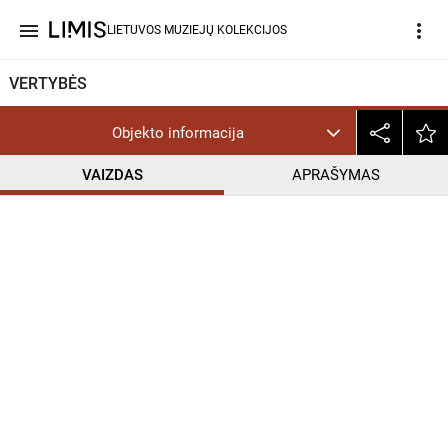
menu
more_vert
LIETUVOS MUZIEJŲ KOLEKCIJOS
VERTYBĖS
Objekto informacija
VAIZDAS
APRAŠYMAS