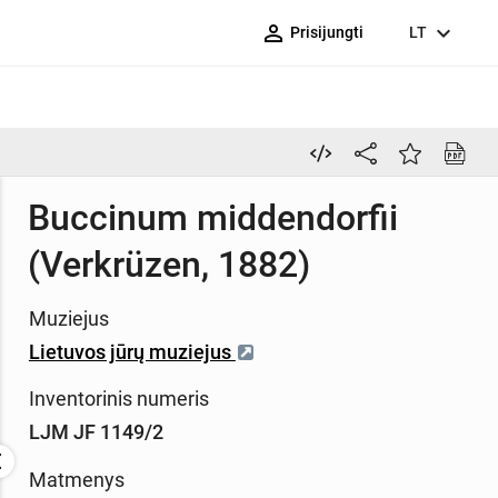
person_outline
expand_more
Prisijungti
LT
Buccinum middendorfii
(Verkrüzen, 1882)
Muziejus
Lietuvos jūrų muziejus
Inventorinis numeris
LJM JF 1149/2
Matmenys