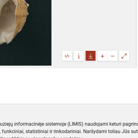
muziejų informacinėje sistemoje (LIMIS) naudojami keturi pagrind
ji, funkciniai, statistiniai ir rinkodariniai. Naršydami toliau Jūs s