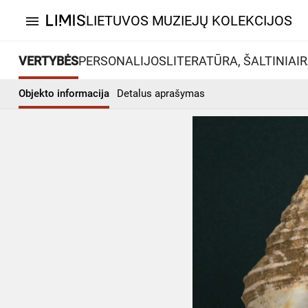
LIETUVOS MUZIEJŲ KOLEKCIJOS
menu
VERTYBĖS
PERSONALIJOS
LITERATŪRA, ŠALTINIAI
R
Objekto informacija
Detalus aprašymas