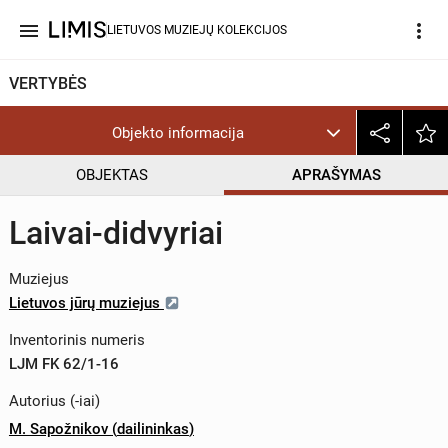
menu
more_vert
LIETUVOS MUZIEJŲ KOLEKCIJOS
VERTYBĖS
Objekto informacija
OBJEKTAS
APRAŠYMAS
Laivai-didvyriai
Muziejus
Lietuvos jūrų muziejus
Inventorinis numeris
LJM FK 62/1-16
Autorius (-iai)
M. Sapožnikov
(
dailininkas
)