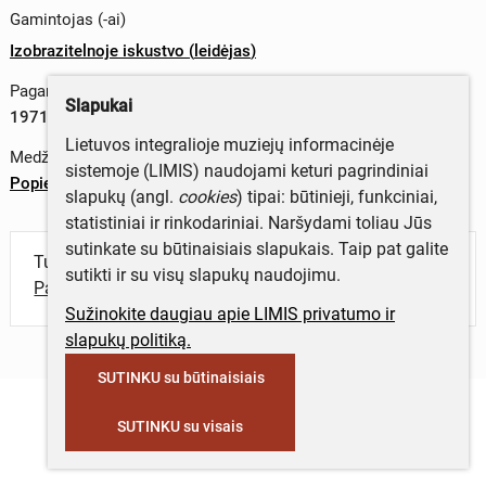
Gamintojas (-ai)
Izobrazitelnoje iskustvo
(
leidėjas
)
Pagaminimo data
Slapukai
1971 m.
Lietuvos integralioje muziejų informacinėje
Medžiagos
sistemoje (LIMIS) naudojami keturi pagrindiniai
Popierius
slapukų (angl.
cookies
) tipai: būtinieji, funkciniai,
statistiniai ir rinkodariniai. Naršydami toliau Jūs
sutinkate su būtinaisiais slapukais. Taip pat galite
Turite daugiau informacijos apie objektą?
sutikti ir su visų slapukų naudojimu.
Parašykite mums!
Sužinokite daugiau apie LIMIS privatumo ir
slapukų politiką.
SUTINKU su būtinaisiais
SUTINKU su visais