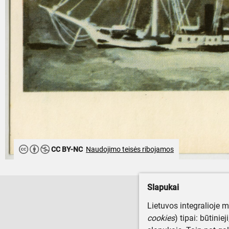
CC BY-NC
Naudojimo teisės ribojamos
Slapukai
Lietuvos integralioje 
cookies
) tipai: būtinie