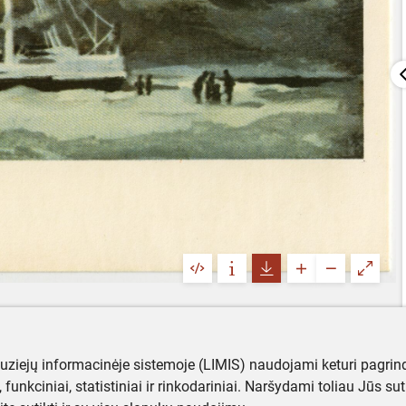
muziejų informacinėje sistemoje (LIMIS) naudojami keturi pagrind
ji, funkciniai, statistiniai ir rinkodariniai. Naršydami toliau Jūs s