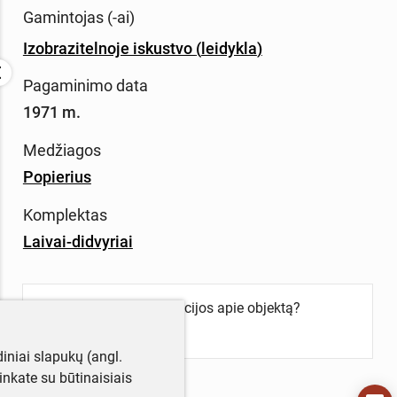
Gamintojas (-ai)
Izobrazitelnoje iskustvo
(
leidykla
)
Pagaminimo data
1971 m.
Medžiagos
Popierius
Komplektas
Laivai-didvyriai
Turite daugiau informacijos apie objektą?
Parašykite mums!
iniai slapukų (angl.
utinkate su būtinaisiais