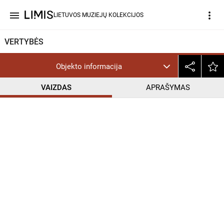
menu
more_vert
LIETUVOS MUZIEJŲ KOLEKCIJOS
VERTYBĖS
Objekto informacija
VAIZDAS
APRAŠYMAS