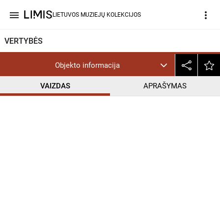
menu
more_vert
LIETUVOS MUZIEJŲ KOLEKCIJOS
VERTYBĖS
Objekto informacija
VAIZDAS
APRAŠYMAS