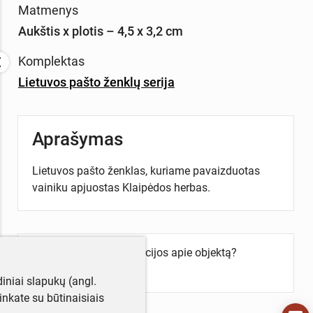
Matmenys
Aukštis x plotis – 4,5 x 3,2 cm
Komplektas
Lietuvos pašto ženklų serija
Aprašymas
Lietuvos pašto ženklas, kuriame pavaizduotas
vainiku apjuostas Klaipėdos herbas.
Turite daugiau informacijos apie objektą?
Parašykite mums!
iniai slapukų (angl.
utinkate su būtinaisiais