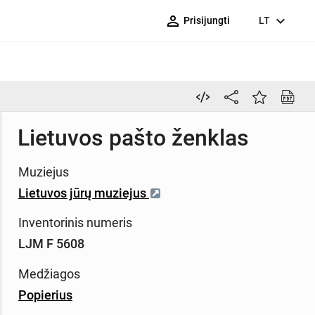
person_outline
expand_more
Prisijungti
LT
Lietuvos pašto ženklas
Muziejus
Lietuvos jūrų muziejus
Inventorinis numeris
LJM F 5608
Medžiagos
Popierius