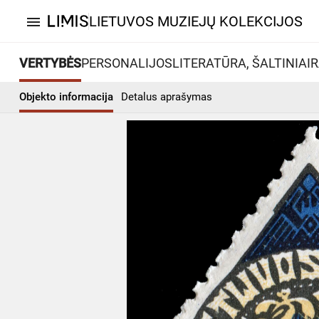
LIETUVOS MUZIEJŲ KOLEKCIJOS
menu
VERTYBĖS
PERSONALIJOS
LITERATŪRA, ŠALTINIAI
R
Objekto informacija
Detalus aprašymas