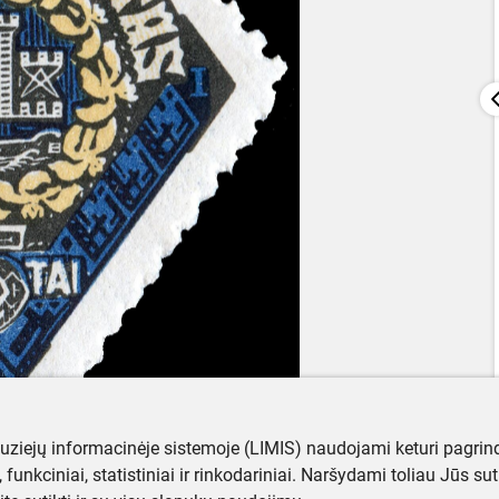
muziejų informacinėje sistemoje (LIMIS) naudojami keturi pagrind
ji, funkciniai, statistiniai ir rinkodariniai. Naršydami toliau Jūs s