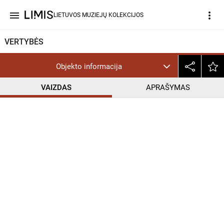
menu
more_vert
LIETUVOS MUZIEJŲ KOLEKCIJOS
VERTYBĖS
Objekto informacija
VAIZDAS
APRAŠYMAS
help_outline
PD