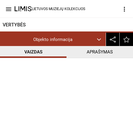
menu
more_vert
LIETUVOS MUZIEJŲ KOLEKCIJOS
VERTYBĖS
Objekto informacija
VAIZDAS
APRAŠYMAS