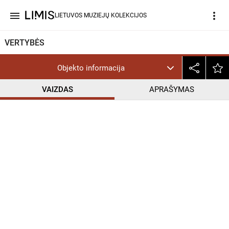
menu
more_vert
LIETUVOS MUZIEJŲ KOLEKCIJOS
VERTYBĖS
Objekto informacija
VAIZDAS
APRAŠYMAS