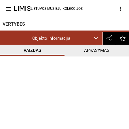
menu
more_vert
LIETUVOS MUZIEJŲ KOLEKCIJOS
VERTYBĖS
Objekto informacija
VAIZDAS
APRAŠYMAS