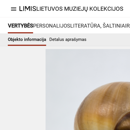
LIETUVOS MUZIEJŲ KOLEKCIJOS
menu
VERTYBĖS
PERSONALIJOS
LITERATŪRA, ŠALTINIAI
R
Objekto informacija
Detalus aprašymas