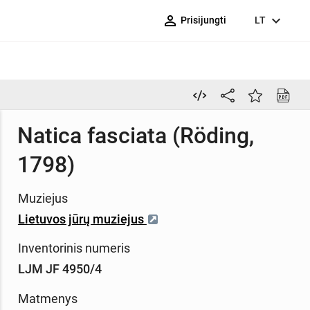
person_outline
expand_more
Prisijungti
LT
Natica fasciata (Röding,
1798)
Muziejus
Lietuvos jūrų muziejus
Inventorinis numeris
LJM JF 4950/4
Matmenys