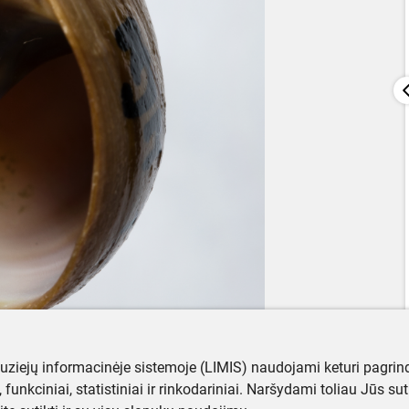
muziejų informacinėje sistemoje (LIMIS) naudojami keturi pagrind
ji, funkciniai, statistiniai ir rinkodariniai. Naršydami toliau Jūs s