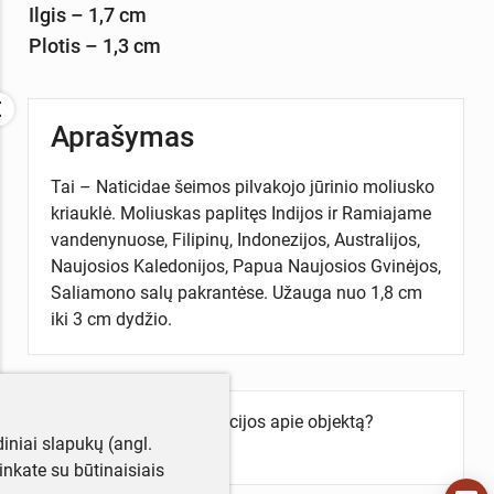
Ilgis – 1,7 cm
Plotis – 1,3 cm
Aprašymas
Tai – Naticidae šeimos pilvakojo jūrinio moliusko
kriauklė. Moliuskas paplitęs Indijos ir Ramiajame
vandenynuose, Filipinų, Indonezijos, Australijos,
Naujosios Kaledonijos, Papua Naujosios Gvinėjos,
Saliamono salų pakrantėse. Užauga nuo 1,8 cm
iki 3 cm dydžio.
Turite daugiau informacijos apie objektą?
iniai slapukų (angl.
Parašykite mums!
utinkate su būtinaisiais