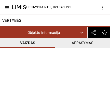
menu
more_vert
LIETUVOS MUZIEJŲ KOLEKCIJOS
VERTYBĖS
Objekto informacija
VAIZDAS
APRAŠYMAS