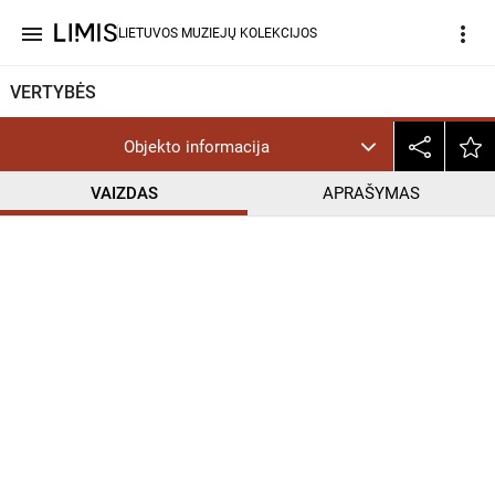
menu
more_vert
LIETUVOS MUZIEJŲ KOLEKCIJOS
VERTYBĖS
Objekto informacija
VAIZDAS
APRAŠYMAS