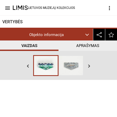
menu
more_vert
LIETUVOS MUZIEJŲ KOLEKCIJOS
VERTYBĖS
Objekto informacija
VAIZDAS
APRAŠYMAS
keyboard_arrow_left
keyboard_arrow_right