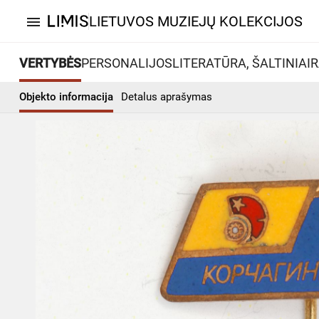
LIETUVOS MUZIEJŲ KOLEKCIJOS
menu
VERTYBĖS
PERSONALIJOS
LITERATŪRA, ŠALTINIAI
R
Objekto informacija
Detalus aprašymas