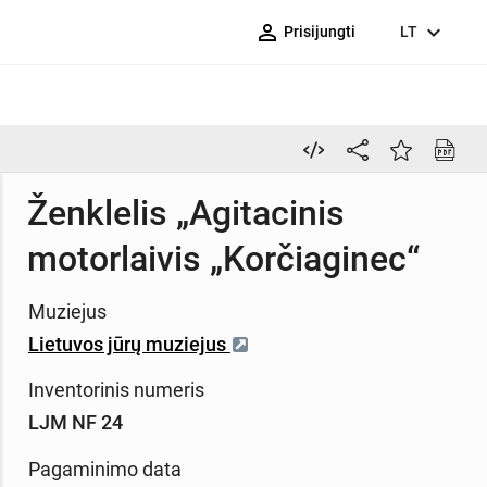
person_outline
expand_more
Prisijungti
LT
Ženklelis „Agitacinis
motorlaivis „Korčiaginec“
Muziejus
Lietuvos jūrų muziejus
Inventorinis numeris
LJM NF 24
Pagaminimo data