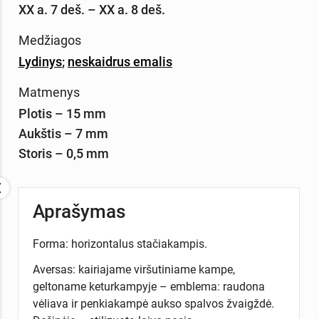
XX a. 7 deš. – XX a. 8 deš.
Medžiagos
Lydinys
;
neskaidrus emalis
Matmenys
Plotis – 15 mm
Aukštis – 7 mm
Storis – 0,5 mm
Aprašymas
Forma: horizontalus stačiakampis.
Aversas: kairiajame viršutiniame kampe,
geltoname keturkampyje – emblema: raudona
vėliava ir penkiakampė aukso spalvos žvaigždė.